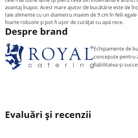
cele mai bune lame își pierd ceva din îndemânare atunci c
avantaj înapoi. Acest mare ajutor de bucătărie este de înc
taie alimente cu un diametru maxim de 9 cm în felii egale d
foarte robuste și pot fi ușor de curățat cu apă rece.
Despre brand
Echipamente de bu
concepute pentru a
fiabilitatea și succ
Evaluări și recenzii