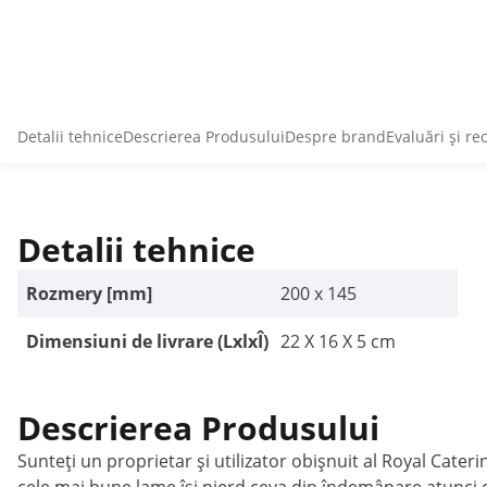
Detalii tehnice
Descrierea Produsului
Despre brand
Evaluări și re
Detalii tehnice
Rozmery [mm]
200 x 145
Dimensiuni de livrare (LxlxÎ)
22 X 16 X 5 cm
Descrierea Produsului
Sunteți un proprietar și utilizator obișnuit al Royal Cater