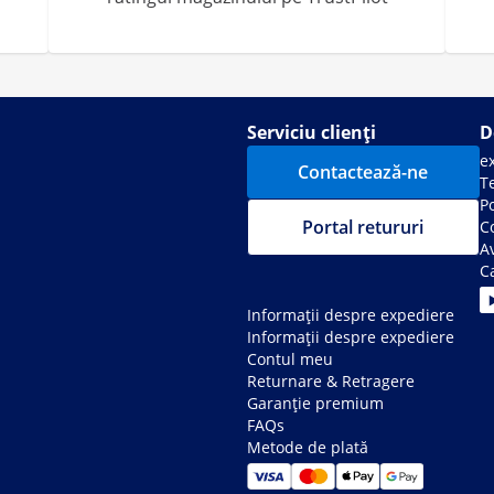
Serviciu clienți
D
e
Contactează-ne
Te
Po
Portal retururi
C
Av
C
Informații despre expediere
Informații despre expediere
Contul meu
Returnare & Retragere
Garanție premium
FAQs
Metode de plată