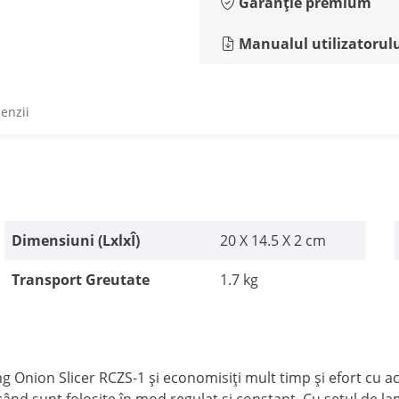
Garanție premium
Manualul utilizatorul
cenzii
Dimensiuni (LxlxÎ)
20 X 14.5 X 2 cm
Transport Greutate
1.7 kg
ing Onion Slicer RCZS-1 și economisiți mult timp și efort cu a