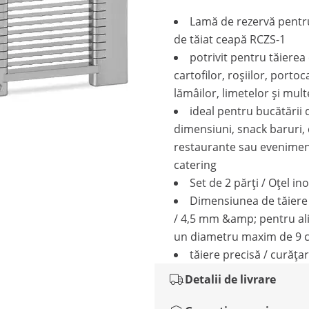
Lamă de rezervă pent
de tăiat ceapă RCZS-1
potrivit pentru tăierea 
cartofilor, roșiilor, portoc
lămâilor, limetelor și mult
ideal pentru bucătării 
dimensiuni, snack baruri, 
restaurante sau evenime
catering
Set de 2 părți / Oțel in
Dimensiunea de tăier
/ 4,5 mm &amp; pentru al
un diametru maxim de 9 
tăiere precisă / curăța
Detalii de livrare