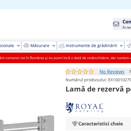
Con
Ai ne
sionale
Măsurare
Instrumente de grădinărit
 comenzi noi în România și nu avem încă o dată de redeschidere, dar suntem aic
No Reviews
Numărul produsului:
EX1001027
Lamă de rezervă p
Caracteristici cheie