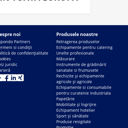
espre noi
Produsele noastre
xpondo Partners
Retragerea produselor
rmeni si condiții
Echipamente pentru catering
litică de confidențialitate
Unelte profesionale
ookies
Măsurare
iz juridic
Instrumente de grădinărit
arieră
sanatate si frumusete
Rechizite și echipamente
agricole și agricole
Echipamente si consumabile
pentru curatenie industriala
Papetărie
Mobilitate și îngrijire
Echipament hotelier
Sport și sănătate
Produse resigilate
Promoție