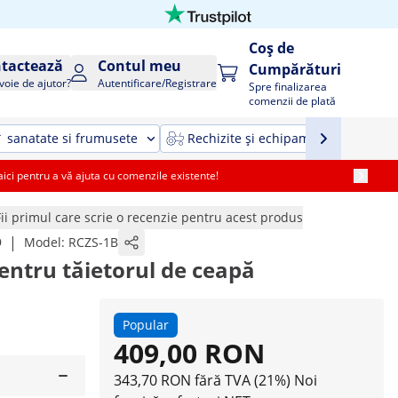
Coș de
tactează
Contul meu
Cumpărături
voie de ajutor?
Autentificare/Registrare
Spre finalizarea
comenzii de plată
sanatate si frumusete
Rechizite și echipamente agricole ș
i pentru a vă ajuta cu comenzile existente!
Fii primul care scrie o recenzie pentru acest produs
|
9
Model:
RCZS-1B
entru tăietorul de ceapă
Popular
409,00 RON
343,70 RON fără TVA (21%)
Noi