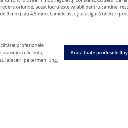
ând sunt folosite în mod regulat și constant. Cu setul de la
redere oriunde, acest lucru este valabil pentru cantine, rest
e 9 mm (sau 4,5 mm). Lamele ascuțite asigură tăieturi precise 
cătărie profesionale
 maximiza eficiența,
Arată toate produsele Roy
esul afacerii pe termen lung.