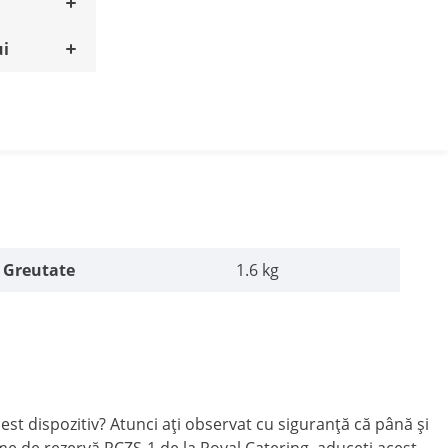
ui
Greutate
1.6 kg
cest dispozitiv? Atunci ați observat cu siguranță că până și