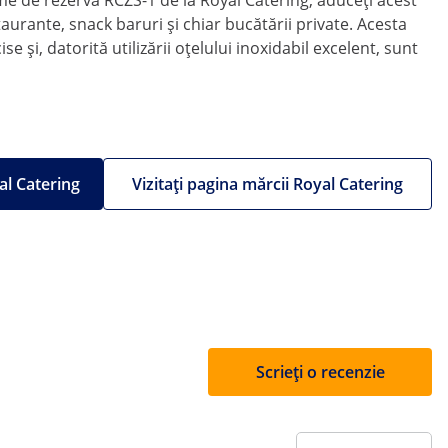
me de rezervă RCZS-1 de la Royal Catering, aduceți acest
aurante, snack baruri și chiar bucătării private. Acesta
și, datorită utilizării oțelului inoxidabil excelent, sunt
al Catering
Vizitați pagina mărcii Royal Catering
Scrieți o recenzie