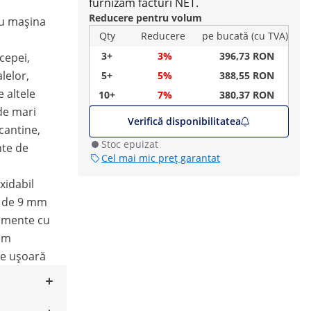
furnizăm facturi NET.
Reducere pentru volum
ru mașina
Qty
Reducere
pe bucată (cu TVA)
3+
3%
396,73 RON
cepei,
alelor,
5+
5%
388,55 RON
e altele
10+
7%
380,37 RON
de mari
Verifică disponibilitatea
cantine,
Stoc epuizat
nte de
Cel mai mic preț garantat
oxidabil
e de 9 mm
imente cu
cm
re ușoară