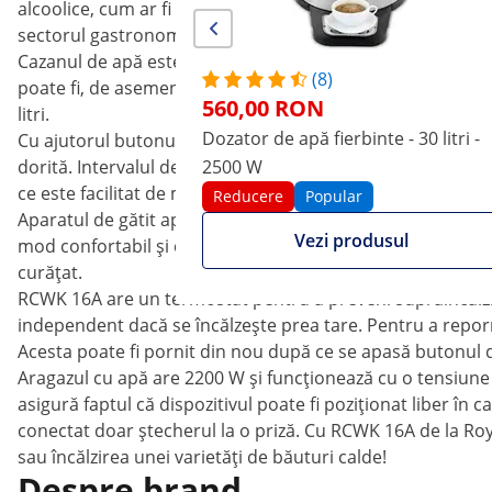
alcoolice, cum ar fi vinul fiert sau berea ușoară. Astfel, di
sectorul gastronomic și hotelier, precum și la târgurile de 
Cazanul de apă este fabricat din oțel inoxidabil de înaltă
(8)
poate fi, de asemenea, bine închis. Dispozitivul are o capac
560,00 RON
litri.
Dozator de apă fierbinte - 30 litri -
Cu ajutorul butonului din partea inferioară a aparatului, 
dorită. Intervalul de temperatură este de la 55 ° C până la 
2500 W
ce este facilitat de modul de menținere la cald / fierbere, 
Reducere
Popular
Aparatul de gătit apă oferă un robinet de scurgere practic
Vezi produsul
mod confortabil și curat. Picăturile în exces sunt colectat
curățat.
RCWK 16A are un termostat pentru a preveni supraîncălzi
independent dacă se încălzește prea tare. Pentru a reporni
Acesta poate fi pornit din nou după ce se apasă butonul d
Aragazul cu apă are 2200 W și funcționează cu o tensiune 
asigură faptul că dispozitivul poate fi poziționat liber în
conectat doar ștecherul la o priză. Cu RCWK 16A de la Ro
sau încălzirea unei varietăți de băuturi calde!
Despre brand