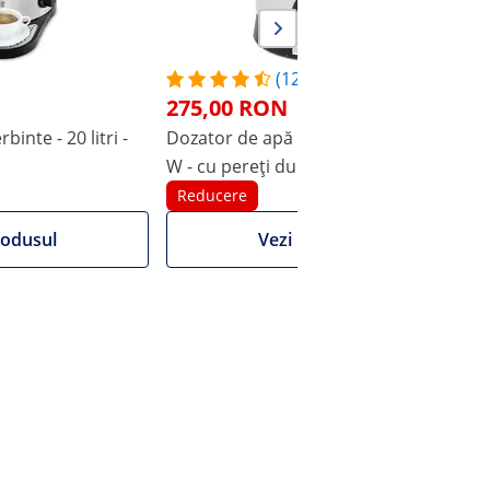
(12)
275,00 RON
binte - 20 litri -
Dozator de apă caldă - 6,5 L - 1.500
D
W - cu pereți dubli
W
Reducere
rodusul
Vezi produsul