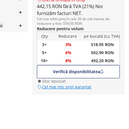
442,15 RON fără TVA (21%)
Noi
furnizăm facturi NET.
Cel mai ieftin preț în cele 30 de zile înainte de
reducere a fost: 559,00 RON
ui
Reducere pentru volum
Qty
Reducere
pe bucată (cu TVA)
3+
3%
518,95 RON
5+
6%
502,90 RON
10+
8%
492,20 RON
Verifică disponibilitatea
Stoc epuizat
Cel mai mic preț garantat