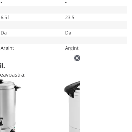
-
-
6.5 l
23.5 l
Da
Da
Argint
Argint
l.
neavoastră: