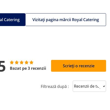
al Catering
Vizitați pagina mărcii Royal Catering
5
Scrieți o recenzie
Bazat pe 3 recenzii
Sort reviews
Filtrează după :