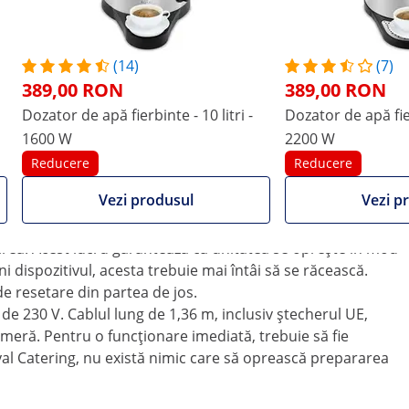
spozitivul este deosebit de potrivit pentru utilizarea în
Crăciun, piețele anuale sau alte festivități de acest gen.
 calitate și are mânere din plastic. Cu capacul RCWK 16A
(14)
(7)
itate totală de 16 litri, volumul recipientului fiind de 17,4
389,00 RON
389,00 RON
Dozator de apă fierbinte - 10 litri -
Dozator de apă fier
puteți porni și opri aparatul și puteți seta temperatura
100 ° C. Băuturile pot fi atât fierte, cât și menținute, ceea
1600 W
2200 W
care este indicat de cele 2 lumini de control.
Reducere
Reducere
, cu ajutorul căruia se pot porționa băuturile preparate în
Vezi produsul
Vezi p
e în tava de picurare. Acesta este ușor de îndepărtat și de
rea. Acest lucru garantează că unitatea se oprește în mod
 dispozitivul, acesta trebuie mai întâi să se răcească.
e resetare din partea de jos.
de 230 V. Cablul lung de 1,36 m, inclusiv ștecherul UE,
 cameră. Pentru o funcționare imediată, trebuie să fie
yal Catering, nu există nimic care să oprească prepararea