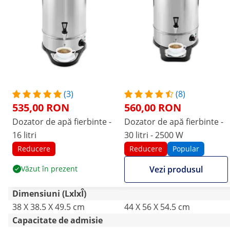
(3)
(8)
535,00 RON
560,00 RON
Dozator de apă fierbinte -
Dozator de apă fierbinte -
16 litri
30 litri - 2500 W
Reducere
Reducere
Popular
Văzut în prezent
Vezi produsul
Dimensiuni (LxlxÎ)
38 X 38.5 X 49.5 cm
44 X 56 X 54.5 cm
Capacitate de admisie