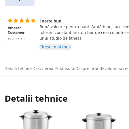
Foarte bun
Bună valoare pentru bani. Arată bine, face ceea
Amazon
folosim constant într-un bar de ceai cu autos
Customer
unui studio de fitness.
acum 7 ani
Citește mai mult
Detalii tehnice
Descrierea Produsului
Despre brand
Evaluări și re
Detalii tehnice