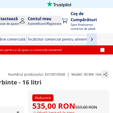
Coș de
tactează
Contul meu
Cumpărături
voie de ajutor?
Autentificare/Registrare
Spre finalizarea
comenzii de plată
rie comercială
Încălzitor comercial pentru alimente
Echipamente 
i pentru a vă ajuta cu comenzile existente!
|
Numărul produsului:
EX10010568
Model:
RCWK 16A
inte - 16 litri
Reducere
535,00 RON
559,00 RON
Ofertă limitată în timp