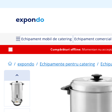
Echipament mobil de catering
Echipament comercial 
Cumpărături offline:
Momentan nu acceptăm
/
expondo
/
Echipamente pentru catering
/
Echip