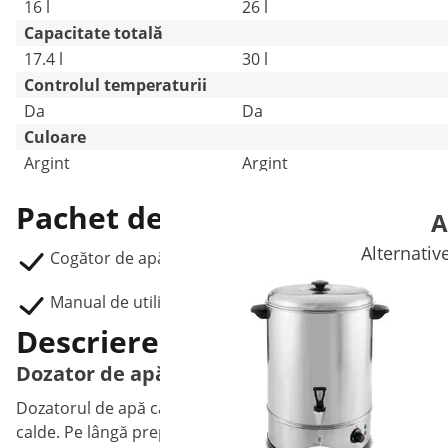
16 l
26 l
Capacitate totală
17.4 l
30 l
Controlul temperaturii
Da
Da
Culoare
Argint
Argint
Pachet de livrare
A
Alternativ
Cogător de apă RCWK 16A
Manual de utilizare
Descrierea Produsului
Dozator de apă caldă - 16 litri
Dozatorul de apă caldă RCWK 16A de la Royal Catering est
calde. Pe lângă prepararea ceaiurilor și a cafelei, distribu