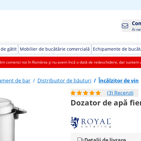
Con
Ai ne
de gătit
Mobilier de bucătărie comercială
Echipamente de bucătă
 comenzi noi în România și nu avem încă o dată de redeschidere, dar suntem aic
ament de bar
/
Distribuitor de băuturi
/
Încălzitor de vin
(3) Recenzii
Dozator de apă fierb
Detalii de livrare