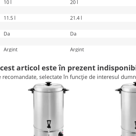
10 l
20 l
11.5 l
21.4 l
Da
Da
Argint
Argint
Comparați mai multe atribute
cest articol este în prezent indisponibi
e recomandate, selectate în funcție de interesul dum
e un ajutor perfect pentru prepararea diferitelor băuturi
itorul de apă caldă poate fi folosit și pentru băuturi