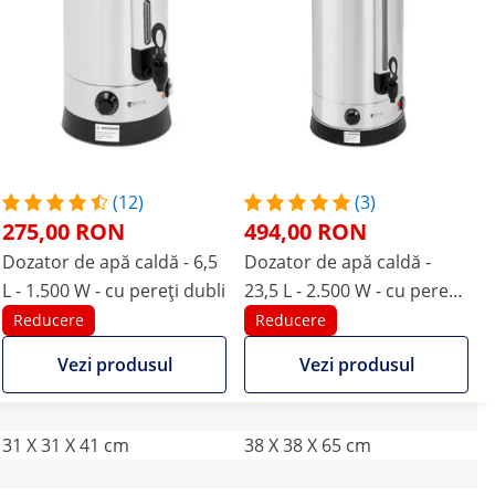
(12)
(3)
275,00 RON
494,00 RON
Dozator de apă caldă - 6,5
Dozator de apă caldă -
L - 1.500 W - cu pereți dubli
23,5 L - 2.500 W - cu pereți
dubli
Reducere
Reducere
Vezi produsul
Vezi produsul
31 X 31 X 41 cm
38 X 38 X 65 cm