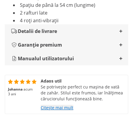
Spațiu de până la 54 cm (lungime)
2 rafturi late
4 roți anti-vibrații
Detalii de livrare
Garanție premium
Manualul utilizatorului
Adaos util
Se potrivește perfect cu mașina de vată
Johanna
acum
de zahăr. Stilul este frumos, iar înălțimea
3 ani
căruciorului funcționează bine.
Citește mai mult