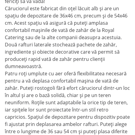
fericiți să vă vadă!
Căruciorul este fabricat din oțel lăcuit alb și are un
spațiu de depozitare de 36x46 cm, precum și de 54x46
cm. Acest spațiu vă asigură că puteți amplasa
confortabil mașinile de vată de zahăr de la Royal
Catering sau de la alte companii deasupra acestuia.
Două rafturi laterale stochează pachete de zahăr,
ingrediente și obiecte decorative care vă permit să
produceți rapid vată de zahăr pentru clienții
dumneavoastră.
Patru roți umplute cu aer oferă flexibilitatea necesară
pentru a vă deplasa confortabil mașina de vată de
zahăr. Puteți rostogoli fără efort căruciorul dintr-un loc
în altul și are o bază solidă, chiar și pe un teren
neuniform. Roțile sunt adaptabile la orice tip de teren,
iar spițele lor sunt proiectate într-un stil retro
capricios. Spațiul de depozitare pentru dispozitiv poate
fi ajustat prin deplasarea ambelor rafturi. Puteți alege
între o lungime de 36 sau 54 cm și puteți plasa diferite