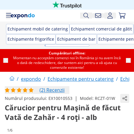
Echipament mobil de catering
Echipament comercial de gătit
Echipamente frigorifice
Echipament de bar
Echipamente pent
Cumpărături offline:
Momentan nu acceptăm comenzi noi în România și nu avem încă
o dată de redeschidere, dar suntem aici pentru a vă ajuta cu
comenzile existente!
/
expondo
/
Echipamente pentru catering
/
Echip
(2) Recenzii
|
Numărul produsului:
EX10010553
Model:
RCZT-01W
Cărucior pentru Mașină de făcut
Vată de Zahăr - 4 roți - alb
1/6