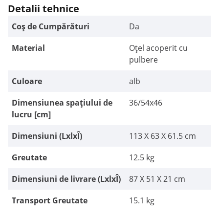
Detalii tehnice
Coș de Cumpărături
Da
Material
Oțel acoperit cu
pulbere
Culoare
alb
Dimensiunea spațiului de
36/54x46
lucru [cm]
Dimensiuni (LxlxÎ)
113 X 63 X 61.5 cm
Greutate
12.5 kg
Dimensiuni de livrare (LxlxÎ)
87 X 51 X 21 cm
Transport Greutate
15.1 kg