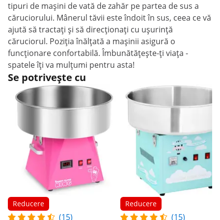
tipuri de mașini de vată de zahăr pe partea de sus a
căruciorului. Mânerul tăvii este îndoit în sus, ceea ce vă
ajută să tractați și să direcționați cu ușurință
căruciorul. Poziția înălțată a mașinii asigură o
funcționare confortabilă. Îmbunătățește-ți viața -
spatele îți va mulțumi pentru asta!
Se potrivește cu
Reducere
Reducere
(15)
(15)