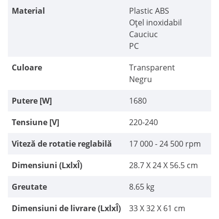
Material
Plastic ABS
Oțel inoxidabil
Cauciuc
PC
Culoare
Transparent
Negru
Putere [W]
1680
Tensiune [V]
220-240
Viteză de rotatie reglabilă
17 000 - 24 500 rpm
Dimensiuni (LxlxÎ)
28.7 X 24 X 56.5 cm
Greutate
8.65 kg
Dimensiuni de livrare (LxlxÎ)
33 X 32 X 61 cm