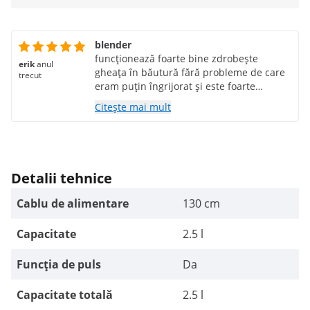
blender
funcționează foarte bine zdrobește
erik
anul
gheața în băutură fără probleme de care
trecut
eram puțin îngrijorat și este foarte
silentios la închiderea capacului.
Citește mai mult
Detalii tehnice
Cablu de alimentare
130 cm
Capacitate
2.5 l
Funcția de puls
Da
Capacitate totală
2.5 l