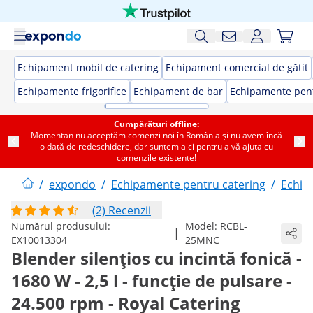
Echipament mobil de catering
Echipament comercial de gătit
Echipamente frigorifice
Echipament de bar
Echipamente pent
Cumpărături offline:
Momentan nu acceptăm comenzi noi în România și nu avem încă
o dată de redeschidere, dar suntem aici pentru a vă ajuta cu
comenzile existente!
/
expondo
/
Echipamente pentru catering
/
Echip
(2) Recenzii
Numărul produsului:
Model:
RCBL-
|
EX10013304
25MNC
Blender silențios cu incintă fonică -
1680 W - 2,5 l - funcție de pulsare -
24.500 rpm - Royal Catering