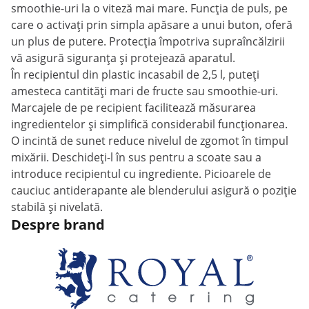
smoothie-uri la o viteză mai mare. Funcția de puls, pe
care o activați prin simpla apăsare a unui buton, oferă
un plus de putere. Protecția împotriva supraîncălzirii
vă asigură siguranța și protejează aparatul.
În recipientul din plastic incasabil de 2,5 l, puteți
amesteca cantități mari de fructe sau smoothie-uri.
Marcajele de pe recipient facilitează măsurarea
ingredientelor și simplifică considerabil funcționarea.
O incintă de sunet reduce nivelul de zgomot în timpul
mixării. Deschideți-l în sus pentru a scoate sau a
introduce recipientul cu ingrediente. Picioarele de
cauciuc antiderapante ale blenderului asigură o poziție
stabilă și nivelată.
Despre brand