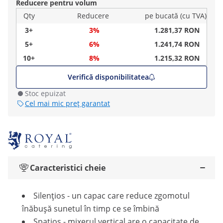
Reducere pentru volum
Qty
Reducere
pe bucată (cu TVA)
3+
3%
1.281,37 RON
5+
6%
1.241,74 RON
10+
8%
1.215,32 RON
Verifică disponibilitatea
Stoc epuizat
Cel mai mic preț garantat
Caracteristici cheie
Silențios - un capac care reduce zgomotul
înăbușă sunetul în timp ce se îmbină
Spațios - mixerul vertical are o capacitate de