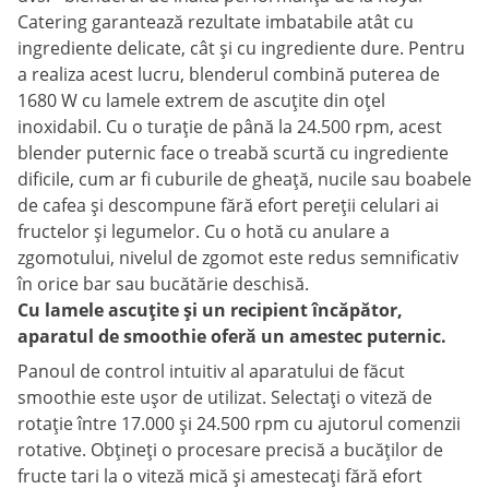
Catering garantează rezultate imbatabile atât cu
ingrediente delicate, cât și cu ingrediente dure. Pentru
a realiza acest lucru, blenderul combină puterea de
1680 W cu lamele extrem de ascuțite din oțel
inoxidabil. Cu o turație de până la 24.500 rpm, acest
blender puternic face o treabă scurtă cu ingrediente
dificile, cum ar fi cuburile de gheață, nucile sau boabele
de cafea și descompune fără efort pereții celulari ai
fructelor și legumelor. Cu o hotă cu anulare a
zgomotului, nivelul de zgomot este redus semnificativ
în orice bar sau bucătărie deschisă.
Cu lamele ascuțite și un recipient încăpător,
aparatul de smoothie oferă un amestec puternic.
Panoul de control intuitiv al aparatului de făcut
smoothie este ușor de utilizat. Selectați o viteză de
rotație între 17.000 și 24.500 rpm cu ajutorul comenzii
rotative. Obțineți o procesare precisă a bucăților de
fructe tari la o viteză mică și amestecați fără efort