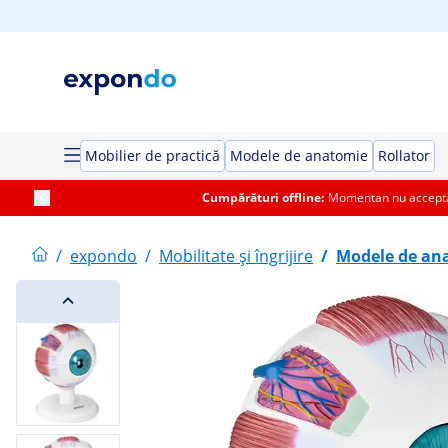
Mobilier de practică
Modele de anatomie
Rollator
Cumpărături offline:
Momentan nu acceptăm
/
expondo
/
Mobilitate și îngrijire
/
Modele de an