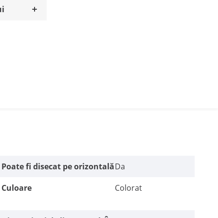
ui
Poate fi disecat pe orizontală
Da
Culoare
Colorat