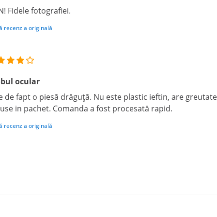
! Fidele fotografiei.
ă recenzia originală
bul ocular
e de fapt o piesă drăguță. Nu este plastic ieftin, are greutat
luse in pachet. Comanda a fost procesată rapid.
ă recenzia originală