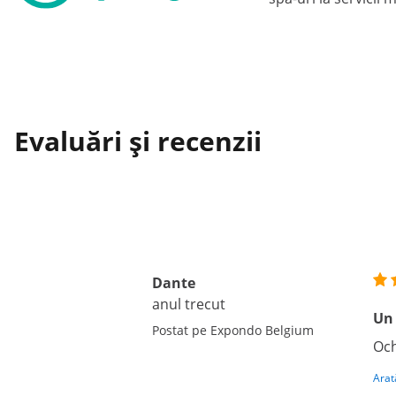
Evaluări și recenzii
Dante
anul trecut
Un 
Postat pe Expondo Belgium
Och
Arat