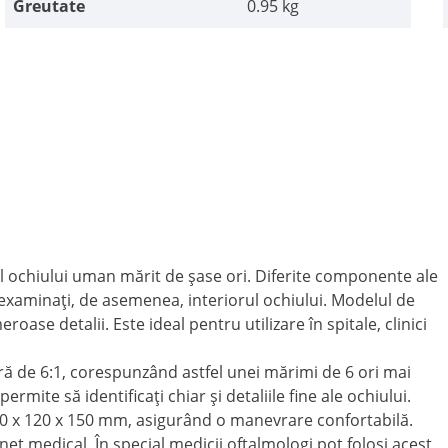
Greutate
0.95 kg
 ochiului uman mărit de șase ori. Diferite componente ale
examinați, de asemenea, interiorul ochiului. Modelul de
ase detalii. Este ideal pentru utilizare în spitale, clinici
ară de 6:1, corespunzând astfel unei mărimi de 6 ori mai
mite să identificați chiar și detaliile fine ale ochiului.
0 x 120 x 150 mm, asigurând o manevrare confortabilă.
et medical. În special medicii oftalmologi pot folosi acest