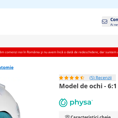
Con
Ai ne
 comenzi noi în România și nu avem încă o dată de redeschidere, dar suntem aic
atomie
(5) Recenzii
Model de ochi - 6:1
Caracteristici cheie