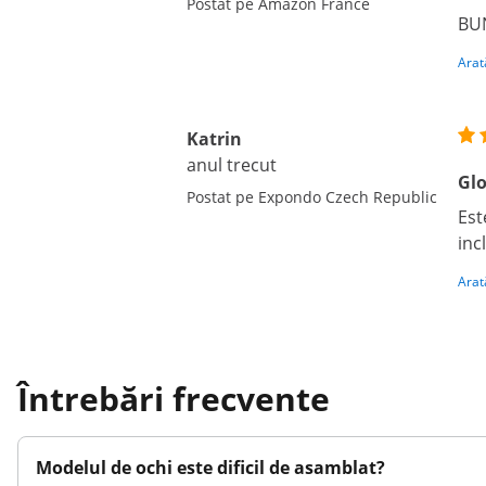
Postat pe Amazon France
BUN
Arat
Katrin
anul trecut
Glo
Postat pe Expondo Czech Republic
Est
inc
Arat
Întrebări frecvente
Modelul de ochi este dificil de asamblat?