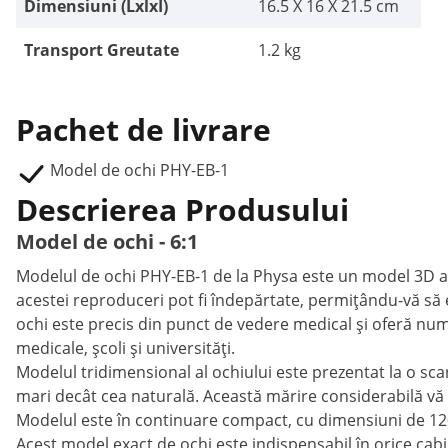
Dimensiuni (LxlxÎ)
16.5 X 16 X 21.5 cm
Transport Greutate
1.2 kg
Pachet de livrare
Model de ochi PHY-EB-1
Descrierea Produsului
Model de ochi - 6:1
Modelul de ochi PHY-EB-1 de la Physa este un model 3D al
acestei reproduceri pot fi îndepărtate, permițându-vă să 
ochi este precis din punct de vedere medical și oferă numero
medicale, școli și universități.
Modelul tridimensional al ochiului este prezentat la o sc
mari decât cea naturală. Această mărire considerabilă vă per
Modelul este în continuare compact, cu dimensiuni de 12
Acest model exact de ochi este indispensabil în orice cabin