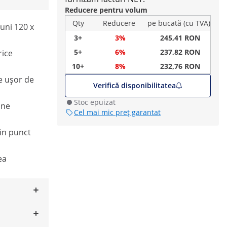
Reducere pentru volum
Qty
Reducere
pe bucată (cu TVA)
uni 120 x
3+
3%
245,41 RON
5+
6%
237,82 RON
rice
10+
8%
232,76 RON
e ușor de
Verifică disponibilitatea
Stoc epuizat
une
Cel mai mic preț garantat
in punct
ea