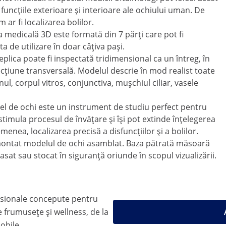
funcțiile exterioare și interioare ale ochiului uman. De
ar fi localizarea bolilor.
 medicală 3D este formată din 7 părți care pot fi
a de utilizare în doar câțiva pași.
plica poate fi inspectată tridimensional ca un întreg, în
 secțiune transversală. Modelul descrie în mod realist toate
linul, corpul vitros, conjunctiva, mușchiul ciliar, vasele
odel de ochi este un instrument de studiu perfect pentru
 stimula procesul de învățare și își pot extinde înțelegerea
nea, localizarea precisă a disfuncțiilor și a bolilor.
 montat modelul de ochi asamblat. Baza pătrată măsoară
asat sau stocat în siguranță oriunde în scopul vizualizării.
sionale concepute pentru
 frumusețe și wellness, de la
mobile.