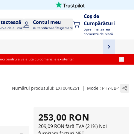
Coș de
tactează
Contul meu
Cumpărături
voie de ajutor?
Autentificare/Registrare
Spre finalizarea
comenzii de plată
i pentru a vă ajuta cu comenzile existente!
|
Numărul produsului:
EX10040251
Model:
PHY-EB-1
253,00 RON
209,09 RON fără TVA (21%)
Noi
furnizăm facturi NET.