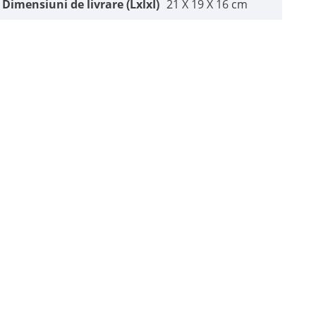
Dimensiuni de livrare (LxlxÎ)
21 X 19 X 16 cm