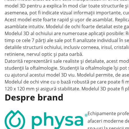
model 3D pentru a explica în mod clar toate structurile și 
asemenea, pot fi indicate vizual informații importante, cum 
Acest model este foarte rapid și ușor de asamblat. Replica
asamblate intuitiv. Modelul de ochi foarte detaliat este gat
Modelul 3D al ochiului are numeroase aplicații posibile: Re
timp ce cele 7 părți ale sale pot fi analizate individual în
detaliile structurii ochiului, inclusiv corneea, irisul, crista
retiniene, nervul optic și pata oarbă.
Datorită reprezentării sale realiste și detaliate, acest m
studenții la oftalmologie. Studenții la oftalmologie își pot
cu ajutorul acestui model 3D viu. Modelul permite, de aseme
Modelul de ochi vine cu o bază robustă pe care poate fi
120 x 120 mm și asigură stabilitate. Modelul 3D poate fi pl
Despre brand
Echipamente profe
afaceri moderne de
spa-uri la servicii 