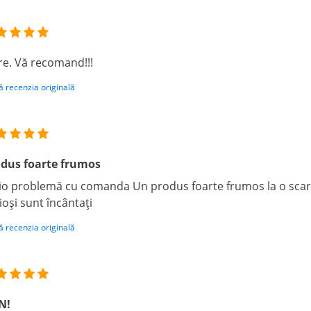
e. Vă recomand!!!
ă recenzia originală
dus foarte frumos
io problemă cu comanda Un produs foarte frumos la o scară 
ioși sunt încântați
ă recenzia originală
N!