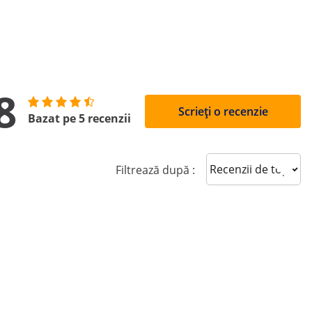
8
Scrieți o recenzie
Bazat pe 5 recenzii
Sort reviews
Filtrează după :