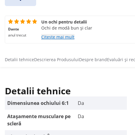
Un ochi pentru detalii
Ochi de modă bun și clar
Dante
anul trecut
Citește mai mult
Detalii tehnice
Descrierea Produsului
Despre brand
Evaluări și re
Detalii tehnice
Dimensiunea ochiului 6:1
Da
Atașamente musculare pe
Da
scleră