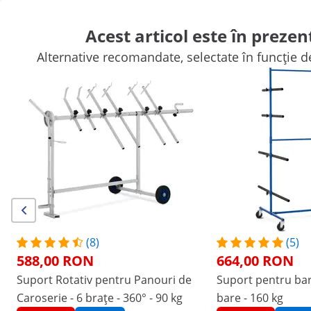
Acest articol este în prezen
Alternative recomandate, selectate în funcție 
Automotive
Echipamente de atelier
Aparate de sudura
Unelt
Unelte de mana
Producție
Mașini industriale de ambalat în v
Cumpărături offline:
Momentan nu acceptăm comenzi noi în România și nu avem încă
o dată de redeschidere, dar suntem aici pentru a vă ajuta cu
comenzile existente!
/
expondo
/
Unelte profesionale
/
Automotive
/
(2) Recenzii
Numărul produsului:
Model:
MSW-BSPS-
|
EX10060917
4S
(8)
(5)
Suport pentru parbriz cu ventuze -
588,00 RON
664,00 RON
150 kg
Suport Rotativ pentru Panouri de
Suport pentru bar
Caroserie - 6 brațe - 360° - 90 kg
bare - 160 kg
1/4