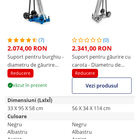
(7)
(0)
2.074,00 RON
2.341,00 RON
Suport pentru burghiu -
Suport pentru găurire cu
diametru de găurire
carota - Diametru de
până la 350 mm
găurire până la 480 mm
Reducere
Reducere
Văzut în prezent
Vezi produsul
Dimensiuni (LxlxÎ)
33 X 95 X 58 cm
56 X 34 X 114 cm
Culoare
Negru
Negru
Albastru
Albastru