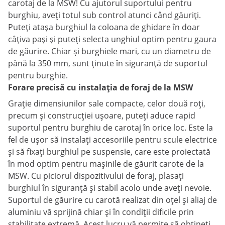
carotaj de la MSW! Cu ajutorul suportului pentru
burghiu, aveți totul sub control atunci când găuriți.
Puteți atașa burghiul la coloana de ghidare în doar
câțiva pași și puteți selecta unghiul optim pentru gaura
de găurire. Chiar și burghiele mari, cu un diametru de
până la 350 mm, sunt ținute în siguranță de suportul
pentru burghie.
Forare precisă cu instalația de foraj de la MSW
Grație dimensiunilor sale compacte, celor două roți,
precum și construcției ușoare, puteți aduce rapid
suportul pentru burghiu de carotaj în orice loc. Este la
fel de ușor să instalați accesoriile pentru scule electrice
și să fixați burghiul pe suspensie, care este proiectată
în mod optim pentru mașinile de găurit carote de la
MSW. Cu piciorul dispozitivului de foraj, plasați
burghiul în siguranță și stabil acolo unde aveți nevoie.
Suportul de găurire cu carotă realizat din oțel și aliaj de
aluminiu vă sprijină chiar și în condiții dificile prin
stabilitate extremă. Acest lucru vă permite să obțineți