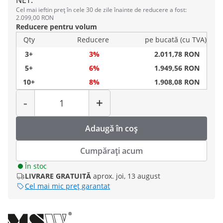
NET.
Cel mai ieftin preț în cele 30 de zile înainte de reducere a fost:
2.099,00 RON
Reducere pentru volum
Qty
Reducere
pe bucată (cu TVA)
3+
3%
2.011,78 RON
5+
6%
1.949,56 RON
10+
8%
1.908,08 RON
Cantitate
-
+
Adaugă în coș
Cumpărați acum
În stoc
LIVRARE GRATUITĂ
aprox. joi, 13 august
Cel mai mic preț garantat