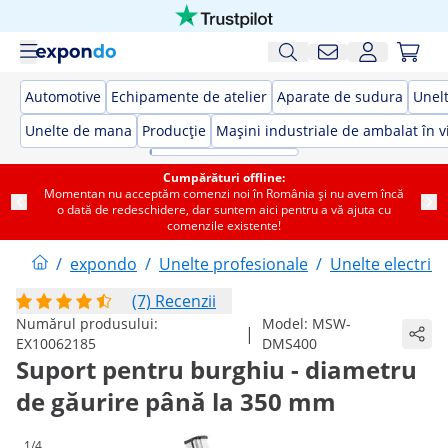
Automotive
Echipamente de atelier
Aparate de sudura
Unelt
Unelte de mana
Producție
Mașini industriale de ambalat în v
Cumpărături offline:
Momentan nu acceptăm comenzi noi în România și nu avem încă
o dată de redeschidere, dar suntem aici pentru a vă ajuta cu
comenzile existente!
/
expondo
/
Unelte profesionale
/
Unelte electrice
(7) Recenzii
Numărul produsului:
Model:
MSW-
|
EX10062185
DMS400
Suport pentru burghiu - diametru
de găurire până la 350 mm
1/4