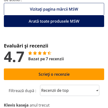
Vizitați pagina mărcii MSW
Arată toate produsele MSW
Evaluări și recenzii
4.7
Bazat pe 7 recenzii
Scrieți o recenzie
Sort reviews
Filtrează după :
Klevis kaseja
anul trecut