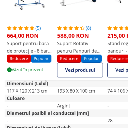
(5)
(8)
664,00 RON
588,00 RON
215,00
Suport pentru bara
Suport Rotativ
Stand reg
de protecție - 8 bare
pentru Panouri de
panouri -
- 160 kg
Caroserie - 6 brațe -
Reducere
Popular
Reducere
Popular
Reducer
360° - 90 kg
Văzut în prezent
Vezi produsul
Vezi 
Dimensiuni (LxlxÎ)
117 X 120 X 213 cm
193 X 80 X 100 cm
74 X 106 
Culoare
-
Argint
-
Diametrul posibil al conductei [mm]
-
-
28