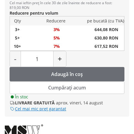
Cel mai ieftin preț în cele 30 de zile înainte de reducere a fost:
819,00 RON
Reducere pentru volum
Qty
Reducere
pe bucată (cu TVA)
3+
3%
644,08 RON
5+
5%
630,80 RON
10+
7%
617,52 RON
Cantitate
-
+
Adaugă în coș
Cumpărați acum
În stoc
LIVRARE GRATUITĂ
aprox. vineri, 14 august
Cel mai mic preț garantat