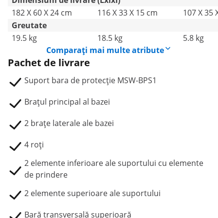
Dimensiuni de livrare (LxlxÎ)
182 X 60 X 24 cm
116 X 33 X 15 cm
107 X 35 
Greutate
19.5 kg
18.5 kg
5.8 kg
Comparați mai multe atribute
Pachet de livrare
Suport bara de protecție MSW-BPS1
Brațul principal al bazei
2 brațe laterale ale bazei
4 roți
2 elemente inferioare ale suportului cu elemente
de prindere
2 elemente superioare ale suportului
Bară transversală superioară