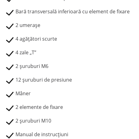
Bară transversală inferioară cu element de fixare
2 umerașe
4 agățători scurte
4 zale „T”
2 șuruburi M6
12 șuruburi de presiune
Mâner
2 elemente de fixare
2 șuruburi M10
Manual de instrucțiuni