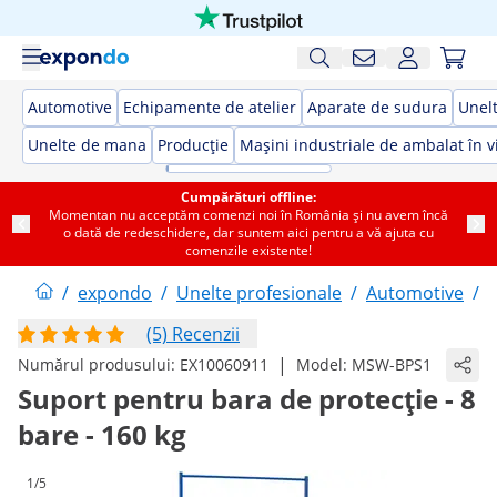
Automotive
Echipamente de atelier
Aparate de sudura
Unelt
Unelte de mana
Producție
Mașini industriale de ambalat în v
Cumpărături offline:
Momentan nu acceptăm comenzi noi în România și nu avem încă
o dată de redeschidere, dar suntem aici pentru a vă ajuta cu
comenzile existente!
/
expondo
/
Unelte profesionale
/
Automotive
/
(5) Recenzii
|
Numărul produsului:
EX10060911
Model:
MSW-BPS1
Suport pentru bara de protecție - 8
bare - 160 kg
1/5