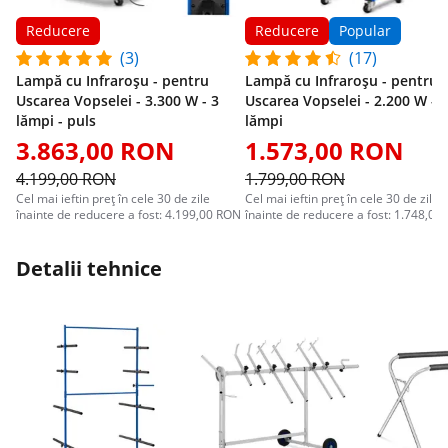
Reducere
Reducere
Popular
(3)
(17)
Lampă cu Infraroșu - pentru
Lampă cu Infraroșu - pentru
Uscarea Vopselei - 3.300 W - 3
Uscarea Vopselei - 2.200 W - 2
lămpi - puls
lămpi
3.863,00 RON
1.573,00 RON
4.199,00 RON
1.799,00 RON
Cel mai ieftin preț în cele 30 de zile
Cel mai ieftin preț în cele 30 de zile
înainte de reducere a fost: 4.199,00 RON
înainte de reducere a fost: 1.748,00
Detalii tehnice