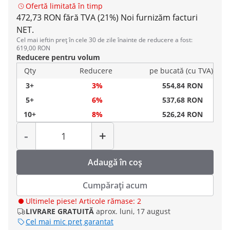
Ofertă limitată în timp
472,73 RON fără TVA (21%)
Noi furnizăm facturi
NET.
Cel mai ieftin preț în cele 30 de zile înainte de reducere a fost:
619,00 RON
Reducere pentru volum
Qty
Reducere
pe bucată (cu TVA)
3+
3%
554,84 RON
5+
6%
537,68 RON
10+
8%
526,24 RON
Cantitate
-
+
Adaugă în coș
Cumpărați acum
Ultimele piese! Articole rămase: 2
LIVRARE GRATUITĂ
aprox. luni, 17 august
Cel mai mic preț garantat