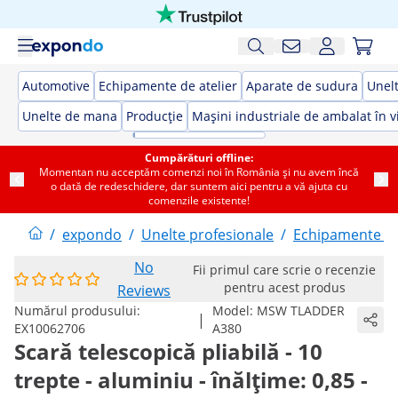
Automotive
Echipamente de atelier
Aparate de sudura
Unelt
Unelte de mana
Producție
Mașini industriale de ambalat în v
Cumpărături offline:
Momentan nu acceptăm comenzi noi în România și nu avem încă
o dată de redeschidere, dar suntem aici pentru a vă ajuta cu
comenzile existente!
/
expondo
/
Unelte profesionale
/
Echipamente de
No
Fii primul care scrie o recenzie
pentru acest produs
Reviews
Numărul produsului:
Model:
MSW TLADDER
|
EX10062706
A380
Scară telescopică pliabilă - 10
trepte - aluminiu - înălțime: 0,85 -