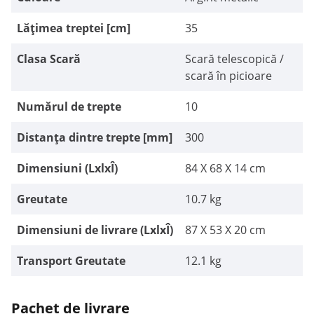
Lățimea treptei [cm]
35
Clasa Scară
Scară telescopică /
scară în picioare
Numărul de trepte
10
Distanța dintre trepte [mm]
300
Dimensiuni (LxlxÎ)
84 X 68 X 14 cm
Greutate
10.7 kg
Dimensiuni de livrare (LxlxÎ)
87 X 53 X 20 cm
Transport Greutate
12.1 kg
Pachet de livrare