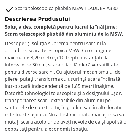
Scară telescopică pliabilă MSW TLADDER A380
Descrierea Produsului
Soluția dvs. completă pentru lucrul la înălțime:
Scara telescopică pliabilă din aluminiu de la MSW.
Descoperiți soluția supremă pentru sarcini la
altitudine: scara telescopică MSW! Cu o lungime
maximă de 3,20 metri și 10 trepte distanțate la
intervale de 30 cm, scara pliabilă oferă versatilitate
pentru diverse sarcini. Cu ajutorul mecanismului de
pliere, puteți transforma cu ușurință scara înclinată
într-o scară independentă de 1,85 metri înălțime.
Datorită tehnologiei telescopice și a designului ușor,
transportarea scării extensibile din aluminiu pe
șantierele de construcții, în grădini sau în alte locații
este foarte ușoară. Nu a fost niciodată mai ușor să vă
mutați scara acolo unde aveți nevoie de ea și apoi să o
depozitați pentru a economisi spațiu.