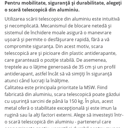
Pentru mobilitate, siguranță și durabilitate, alegeți
o scară telescopică din aluminiu.
Utilizarea scării telescopice din aluminiu este intuitivă
și necomplicată. Mecanismul de blocare netedă și
sistemul de închidere moale asigură o manevrare
ușoară și permite o desfășurare rapidă, fără a vă
compromite siguranța. Din acest motiv, scara
telescopică are și picioare din plastic antiderapante,
care garantează o poziție stabilă. De asemenea,
treptele au o lățime generoasă de 35 cm și un profil
antiderapant, astfel încât să vă simțiți în siguranță
atunci când lucrați la înălțime.
Calitatea este principala prioritate la MSW. Fiind
fabricată din aluminiu, scara telescopică poate găzdui
cu ușurință sarcini de până la 150 kg. În plus, acest
metal oferă o stabilitate excepțională și este imun la
rugină sau la alți factori externi. Alege să investești într-
o scară telescopică din aluminiu - partenerul care