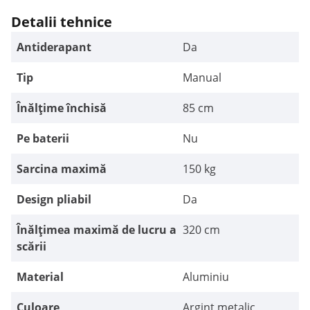
Detalii tehnice
Antiderapant
Da
Tip
Manual
Înălțime închisă
85 cm
Pe baterii
Nu
Sarcina maximă
150 kg
Design pliabil
Da
Înălțimea maximă de lucru a
320 cm
scării
Material
Aluminiu
Culoare
Argint metalic