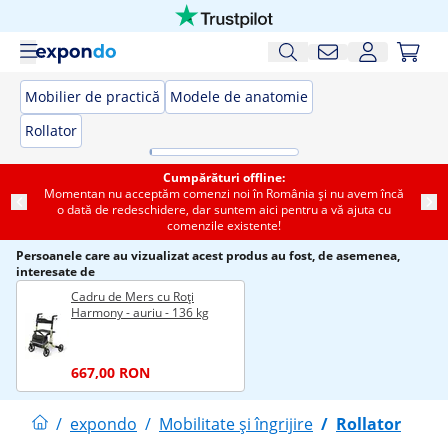
Mobilier de practică
Modele de anatomie
Rollator
Cumpărături offline:
Momentan nu acceptăm comenzi noi în România și nu avem încă
o dată de redeschidere, dar suntem aici pentru a vă ajuta cu
comenzile existente!
Persoanele care au vizualizat acest produs au fost, de asemenea,
interesate de
Cadru de Mers cu Roți
Harmony - auriu - 136 kg
667,00 RON
/
expondo
/
Mobilitate și îngrijire
/
Rollator