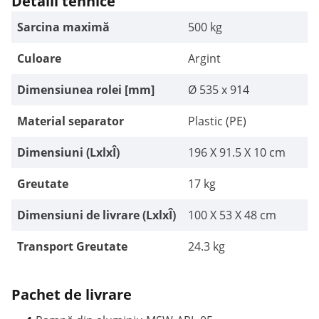
Detalii tehnice
Sarcina maximă
500 kg
Culoare
Argint
Dimensiunea rolei [mm]
Ø 535 x 914
Material separator
Plastic (PE)
Dimensiuni (LxlxÎ)
196 X 91.5 X 10 cm
Greutate
17 kg
Dimensiuni de livrare (LxlxÎ)
100 X 53 X 48 cm
Transport Greutate
24.3 kg
Pachet de livrare