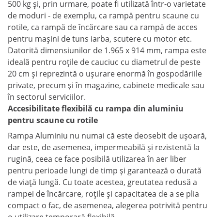
500 kg și, prin urmare, poate fi utilizată într-o varietate
de moduri - de exemplu, ca rampă pentru scaune cu
rotile, ca rampă de încărcare sau ca rampă de acces
pentru mașini de tuns iarba, scutere cu motor etc.
Datorită dimensiunilor de 1.965 x 914 mm, rampa este
ideală pentru roțile de cauciuc cu diametrul de peste
20 cm și reprezintă o ușurare enormă în gospodăriile
private, precum și în magazine, cabinete medicale sau
în sectorul serviciilor.
Accesibilitate flexibilă cu rampa din aluminiu
pentru scaune cu rotile
Rampa Aluminiu nu numai că este deosebit de ușoară,
dar este, de asemenea, impermeabilă și rezistentă la
rugină, ceea ce face posibilă utilizarea în aer liber
pentru perioade lungi de timp și garantează o durată
de viață lungă. Cu toate acestea, greutatea redusă a
rampei de încărcare, roțile și capacitatea de a se plia
compact o fac, de asemenea, alegerea potrivită pentru