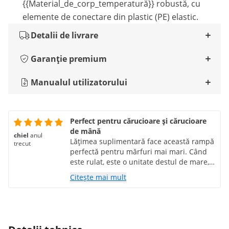
{{Material_de_corp_temperatură}} robustă, cu
elemente de conectare din plastic (PE) elastic.
Detalii de livrare
Garanție premium
Manualul utilizatorului
Perfect pentru cărucioare și cărucioare
de mână
chiel
anul
Lățimea suplimentară face această rampă
trecut
perfectă pentru mărfuri mai mari. Când
este rulat, este o unitate destul de mare,
dar este super puternică și solid
Citește mai mult
construită.