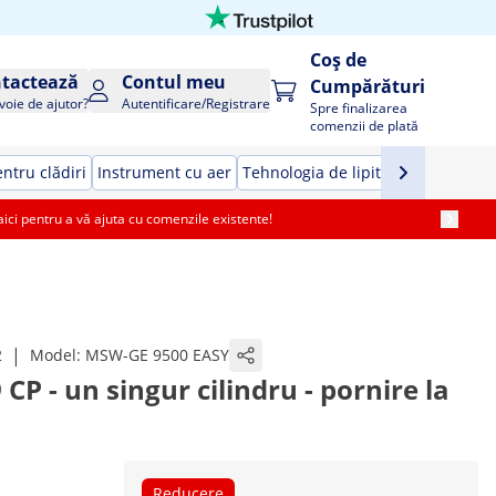
Coș de
tactează
Contul meu
Cumpărături
voie de ajutor?
Autentificare/Registrare
Spre finalizarea
comenzii de plată
ntru clădiri
Instrument cu aer
Tehnologia de lipit
Unelte de ma
i pentru a vă ajuta cu comenzile existente!
|
2
Model:
MSW-GE 9500 EASY
 CP - un singur cilindru - pornire la
Reducere