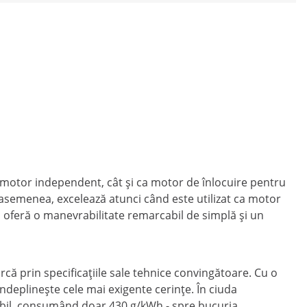
ca motor independent, cât și ca motor de înlocuire pentru
semenea, excelează atunci când este utilizat ca motor
il oferă o manevrabilitate remarcabil de simplă și un
rcă prin specificațiile sale tehnice convingătoare. Cu o
deplinește cele mai exigente cerințe. În ciuda
bil, consumând doar 430 g/kWh - spre bucuria