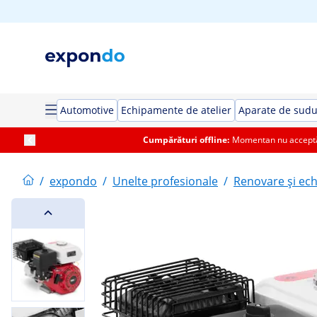
Automotive
Echipamente de atelier
Aparate de sud
Cumpărături offline:
Momentan nu acceptăm
/
expondo
/
Unelte profesionale
/
Renovare și ech