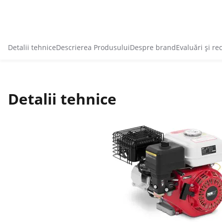
Detalii tehnice
Descrierea Produsului
Despre brand
Evaluări și re
Detalii tehnice