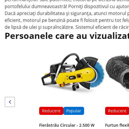
portofelului dumneavoastră! Porniți dispozitivul cu ajutor
Dacă apreciați durabilitatea și siguranța, atunci motorul 
eficient, motorul pe benzină poate fi folosit pentru tot fel
de lipsă de ulei și supraîncălzire. Sistemul eficient de răc
Persoanele care au vizualiza
Reducere
Popular
Reducere
Fierăstrău Circular - 2.500 W
Furtun flexi