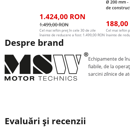
Ø 200 mm - 
de construc
1.424,00 RON
188,00
1.499,00 RON
Cel mai ieftin preț în cele 30 de zile
Cel mai ieftin p
înainte de reducere a fost: 1.499,00 RON
înainte de red
Despre brand
Echipamente de înal
fiabile, de la opera
sarcini zilnice de at
Evaluări și recenzii