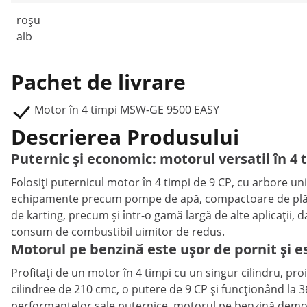
roșu
alb
Pachet de livrare
Motor în 4 timpi MSW-GE 9500 EASY
Descrierea Produsului
Puternic și economic: motorul versatil în 4 
Folosiți puternicul motor în 4 timpi de 9 CP, cu arbore un
echipamente precum pompe de apă, compactoare de plăci, 
de karting, precum și într-o gamă largă de alte aplicații, 
consum de combustibil uimitor de redus.
Motorul pe benzină este ușor de pornit și e
Profitați de un motor în 4 timpi cu un singur cilindru, pro
cilindree de 210 cmc, o putere de 9 CP și funcționând la 
performanțelor sale puternice, motorul pe benzină demo