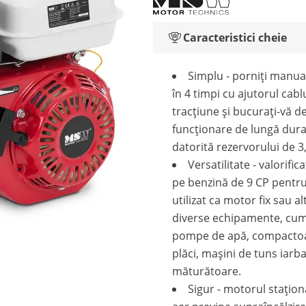
Caracteristici cheie
Simplu - porniți manua
în 4 timpi cu ajutorul cabl
tracțiune și bucurați-vă d
funcționare de lungă dur
datorită rezervorului de 3,6
Versatilitate - valorific
pe benzină de 9 CP pentru 
utilizat ca motor fix sau al
diverse echipamente, cum 
pompe de apă, compacto
plăci, mașini de tuns iarba
măturătoare.
Sigur - motorul stațion