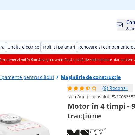
Con
Ai ne
ura
Unelte electrice
Trolii și palanuri
Renovare și echipamente pe
 comenzi noi în România și nu avem încă o dată de redeschidere, dar suntem aic
ipamente pentru clădiri
/
Mașinărie de construcție
(8) Recenzii
Numărul produsului:
EX1006265
Motor în 4 timpi - 9
tracțiune