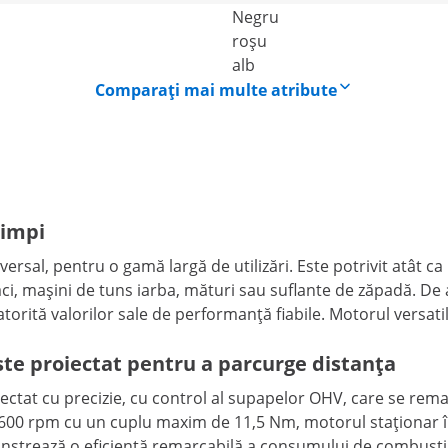
Negru
roșu
alb
Comparați mai multe atribute
timpi
iversal, pentru o gamă largă de utilizări. Este potrivit atât 
mașini de tuns iarba, mături sau suflante de zăpadă. De a
datorită valorilor sale de performanță fiabile. Motorul versat
ste proiectat pentru a parcurge distanța
iectat cu precizie, cu control al supapelor OHV, care se rema
3600 rpm cu un cuplu maxim de 11,5 Nm, motorul staționar în
nstrează o eficiență remarcabilă a consumului de combusti