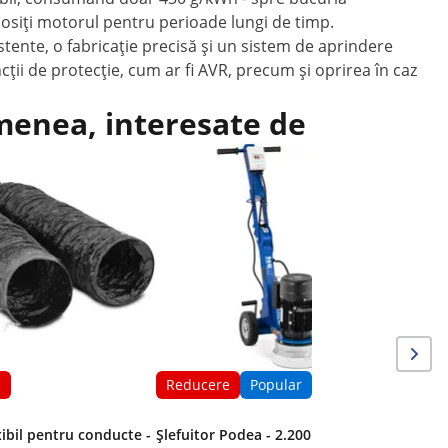
olosiți motorul pentru perioade lungi de timp.
stente, o fabricație precisă și un sistem de aprindere
ncții de protecție, cum ar fi AVR, precum și oprirea în caz
emenea, interesate de
Reduce
Freză ele
rpm
e
Reducere
Popular
xibil pentru conducte -
Șlefuitor Podea - 2.200 W - Ø 250