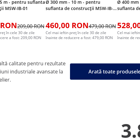
5 m - pentru suflanta
Ø 300 mm - 10 m - pentru
Ø 400 mm -
ții MSW-IB-01
suflanta de construcții MSW-IB-
suflanta d
02
03
 RON
460,00 RON
528,0
209,00 RON
479,00 RON
reț în cele 30 de zile
Cel mai ieftin preț în cele 30 de zile
Cel mai ieftin
ucere a fost: 209,00 RON
înainte de reducere a fost: 479,00 RON
înainte de r
tă calitate pentru rezultate
țiuni industriale avansate la
Arată toate produse
elier.
3.