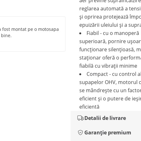
aer previne supraîncălzire
reglarea automată a tensi
și oprirea protejează împo
epuizării uleiului și a supr
a fost montat pe o motosapa
Fiabil - cu o manoperă
 bine.
superioară, pornire ușoar
funcționare silențioasă, 
staționar oferă o perfor
fiabilă cu vibrații minime
Compact - cu control a
supapelor OHV, motorul d
se mândrește cu un facto
eficient și o putere de ieși
eficientă
Detalii de livrare
Garanție premium