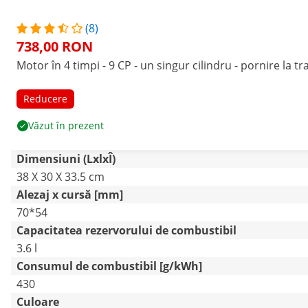
(8)
738,00 RON
Motor în 4 timpi - 9 CP - un singur cilindru - pornire la tr
Reducere
Văzut în prezent
Dimensiuni (LxlxÎ)
38 X 30 X 33.5 cm
Alezaj x cursă [mm]
70*54
Capacitatea rezervorului de combustibil
3.6 l
Consumul de combustibil [g/kWh]
430
Culoare