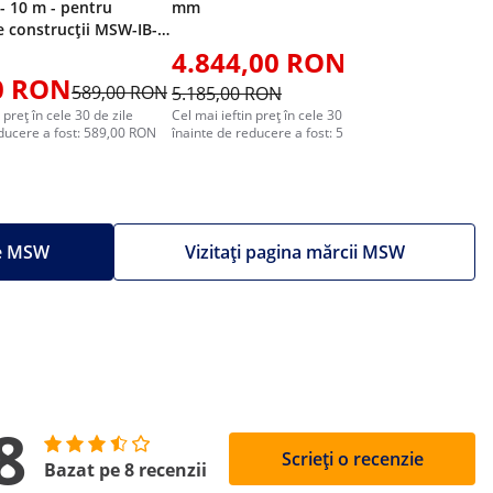
 10 m - pentru
mm
e construcții MSW-IB-
4.844,00 RON
4.14
0 RON
589,00 RON
5.185,00 RON
4.799,0
 preț în cele 30 de zile
Cel mai ieftin preț în cele 30 de zile
Cel mai ieft
educere a fost: 589,00 RON
înainte de reducere a fost: 5.899,00 RON
înainte de 
le MSW
Vizitați pagina mărcii MSW
8
Scrieți o recenzie
Bazat pe 8 recenzii