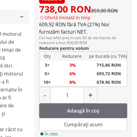
738,00 RON
859,00 RON
Ofertă limitată în timp
609,92 RON fără TVA (21%)
Noi
furnizăm facturi NET.
l motorul
Cel mai ieftin preț în cele 30 de zile înainte de
ului de
reducere a fost: 820,00 RON
Reducere pentru volum
e timpi de
Qty
Reducere
pe bucată (cu TVA)
ată
3+
3%
715,86 RON
 litri.
ați motorul
5+
6%
693,72 RON
a fi
10+
8%
678,96 RON
Cantitate
ternativ în
-
+
ar fi
are de
Adaugă în coș
 și
Cumpărați acum
ar răcit cu
În stoc