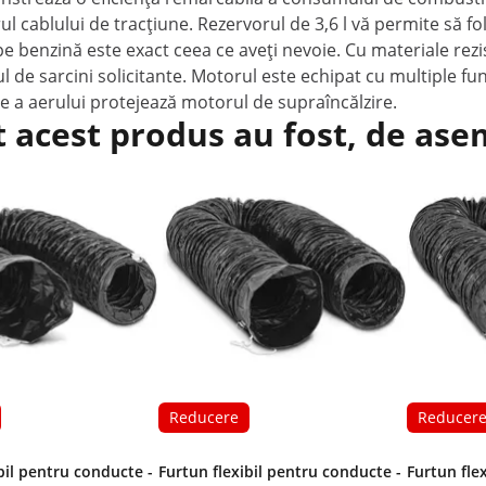
ul cablului de tracțiune. Rezervorul de 3,6 l vă permite să f
pe benzină este exact ceea ce aveți nevoie. Cu materiale rezi
ul de sarcini solicitante. Motorul este echipat cu multiple fu
ire a aerului protejează motorul de supraîncălzire.
t acest produs au fost, de as
Reducere
Reducer
bil pentru conducte -
Furtun flexibil pentru conducte -
Furtun fle