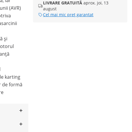
a, iar
LIVRARE GRATUITĂ
aprox. joi, 13
unii (AVR)
august
Cel mai mic preț garantat
triva
asarcinii
ă și
motorul
manță
l
e karting
r de formă
re