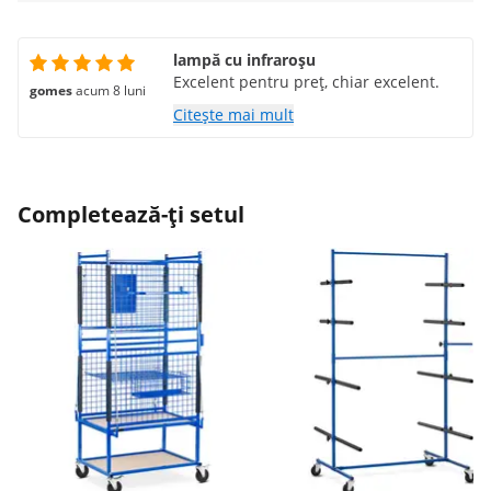
lampă cu infraroșu
Excelent pentru preț, chiar excelent.
gomes
acum 8 luni
Citește mai mult
Completează-ți setul