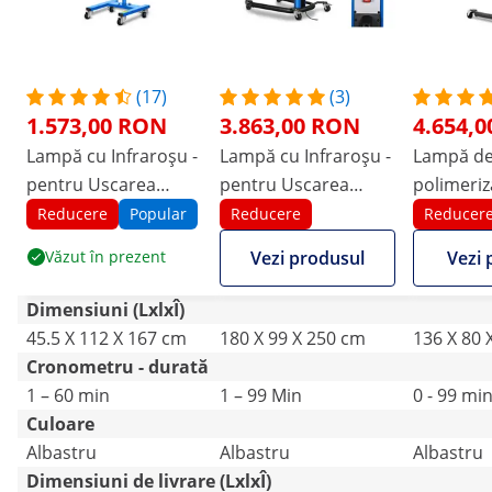
(17)
(3)
1.573,00 RON
3.863,00 RON
4.654,
Lampă cu Infraroșu -
Lampă cu Infraroșu -
Lampă d
pentru Uscarea
pentru Uscarea
polimeriz
Vopselei - 2.200 W - 2
Vopselei - 3.300 W - 3
infraroșu
Reducere
Popular
Reducere
Reducer
lămpi
lămpi - puls
- înălțime
Văzut în prezent
Vezi produsul
Vezi 
cm - senz
distanță
Dimensiuni (LxlxÎ)
- 230 V
45.5 X 112 X 167 cm
180 X 99 X 250 cm
136 X 80 
Cronometru - durată
1 – 60 min
1 – 99 Min
0 - 99 mi
Culoare
Albastru
Albastru
Albastru
Dimensiuni de livrare (LxlxÎ)