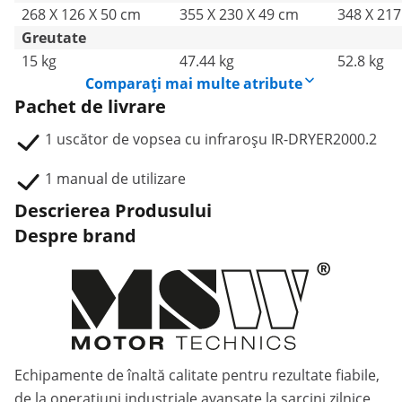
268 X 126 X 50 cm
355 X 230 X 49 cm
348 X 217
Greutate
15 kg
47.44 kg
52.8 kg
Comparați mai multe atribute
Pachet de livrare
1 uscător de vopsea cu infraroșu IR-DRYER2000.2
1 manual de utilizare
Descrierea Produsului
Despre brand
Echipamente de înaltă calitate pentru rezultate fiabile,
de la operațiuni industriale avansate la sarcini zilnice