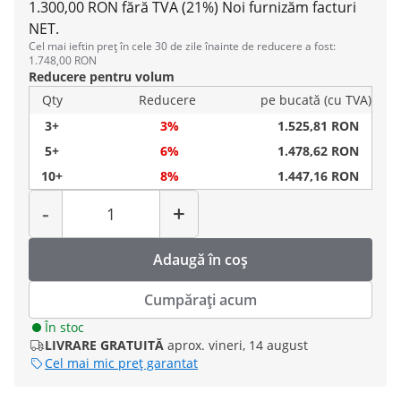
1.300,00 RON fără TVA (21%)
Noi furnizăm facturi
NET.
Cel mai ieftin preț în cele 30 de zile înainte de reducere a fost:
1.748,00 RON
Reducere pentru volum
Qty
Reducere
pe bucată (cu TVA)
3+
3%
1.525,81 RON
5+
6%
1.478,62 RON
10+
8%
1.447,16 RON
Cantitate
-
+
Adaugă în coș
Cumpărați acum
În stoc
LIVRARE GRATUITĂ
aprox. vineri, 14 august
Cel mai mic preț garantat