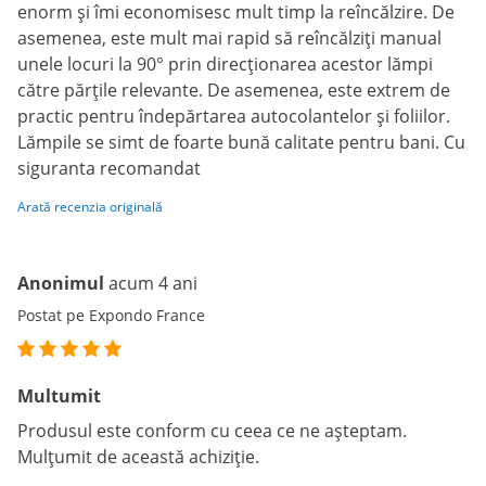
enorm și îmi economisesc mult timp la reîncălzire. De
asemenea, este mult mai rapid să reîncălziți manual
unele locuri la 90° prin direcționarea acestor lămpi
către părțile relevante. De asemenea, este extrem de
practic pentru îndepărtarea autocolantelor și foliilor.
Lămpile se simt de foarte bună calitate pentru bani. Cu
siguranta recomandat
Arată recenzia originală
Anonimul
acum 4 ani
Postat pe Expondo France
Multumit
Produsul este conform cu ceea ce ne așteptam.
Mulțumit de această achiziție.