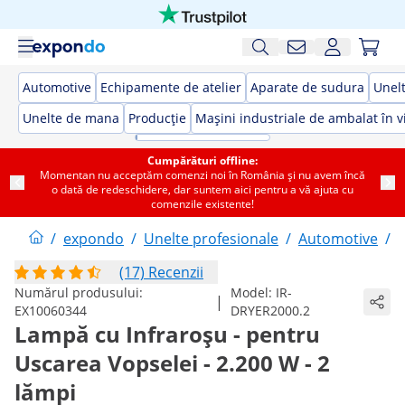
Automotive
Echipamente de atelier
Aparate de sudura
Unelt
Unelte de mana
Producție
Mașini industriale de ambalat în v
Cumpărături offline:
Momentan nu acceptăm comenzi noi în România și nu avem încă
o dată de redeschidere, dar suntem aici pentru a vă ajuta cu
comenzile existente!
/
expondo
/
Unelte profesionale
/
Automotive
/
(17) Recenzii
Numărul produsului:
Model:
IR-
|
EX10060344
DRYER2000.2
Lampă cu Infraroșu - pentru
Uscarea Vopselei - 2.200 W - 2
lămpi