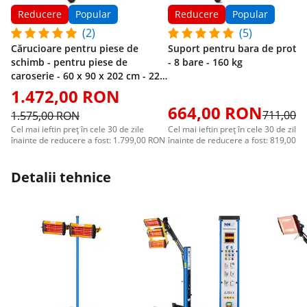
Reducere
Popular
Reducere
Popular
(2)
(5)
Cărucioare pentru piese de
Suport pentru bara de protec
schimb - pentru piese de
- 8 bare - 160 kg
caroserie - 60 x 90 x 202 cm - 220
kg
1.472,00 RON
664,00 RON
711,00 
1.575,00 RON
Cel mai ieftin preț în cele 30 de zile
Cel mai ieftin preț în cele 30 de zile
înainte de reducere a fost: 1.799,00 RON
înainte de reducere a fost: 819,00 
Detalii tehnice