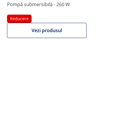
Pompă submersibilă - 260 W
1/4
Reducere
Vezi produsul
446,00 RON
368,60 RON fără TVA (21%)
Noi furnizăm facturi
NET.