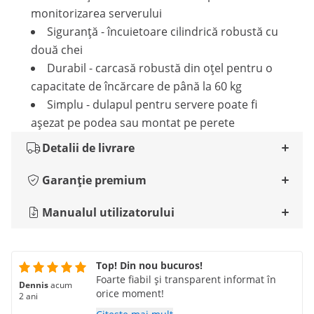
monitorizarea serverului
Siguranță - încuietoare cilindrică robustă cu
două chei
Durabil - carcasă robustă din oțel pentru o
capacitate de încărcare de până la 60 kg
Simplu - dulapul pentru servere poate fi
așezat pe podea sau montat pe perete
Detalii de livrare
Garanție premium
Manualul utilizatorului
Top! Din nou bucuros!
Foarte fiabil și transparent informat în
Dennis
acum
orice moment!
2 ani