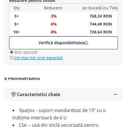
Reducere pentru volum
Qty
Reducere
pe bucată (cu TVA)
3+
3%
768,24 RON
5+
6%
744,48 RON
10+
8%
728,64 RON
Verifică disponibilitatea
Stoc epuizat
Cel mai mic preț garantat
Caracteristici cheie
Spațios - suport standardizat de 19" cu o
înălțime interioară de 6 U
Clar – ușă din sticlă securizată pentru