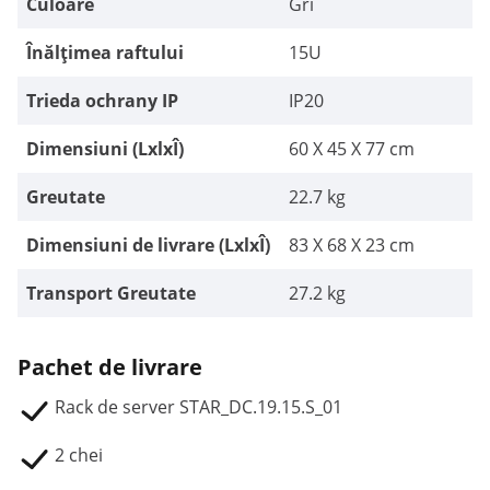
Culoare
Gri
Înălțimea raftului
15U
Trieda ochrany IP
IP20
Dimensiuni (LxlxÎ)
60 X 45 X 77 cm
Greutate
22.7 kg
Dimensiuni de livrare (LxlxÎ)
83 X 68 X 23 cm
Transport Greutate
27.2 kg
Pachet de livrare
Rack de server STAR_DC.19.15.S_01
2 chei