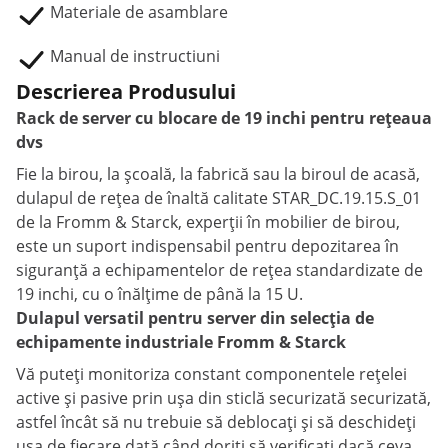
Materiale de asamblare
Manual de instructiuni
Descrierea Produsului
Rack de server cu blocare de 19 inchi pentru rețeaua
dvs
Fie la birou, la școală, la fabrică sau la biroul de acasă,
dulapul de rețea de înaltă calitate STAR_DC.19.15.S_01
de la Fromm & Starck, experții în mobilier de birou,
este un suport indispensabil pentru depozitarea în
siguranță a echipamentelor de rețea standardizate de
19 inchi, cu o înălțime de până la 15 U.
Dulapul versatil pentru server din selecția de
echipamente industriale Fromm & Starck
Vă puteți monitoriza constant componentele rețelei
active și pasive prin ușa din sticlă securizată securizată,
astfel încât să nu trebuie să deblocați și să deschideți
ușa de fiecare dată când doriți să verificați dacă ceva