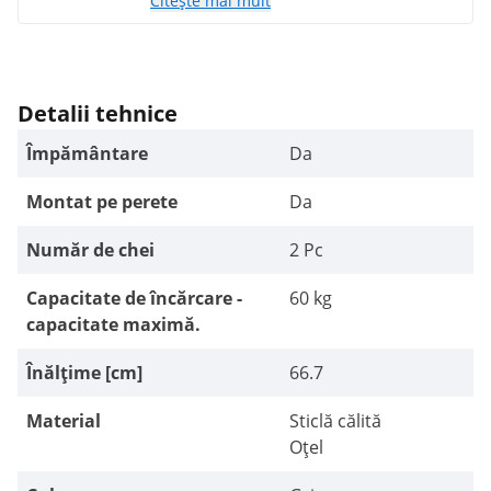
Citește mai mult
Detalii tehnice
Împământare
Da
Montat pe perete
Da
Număr de chei
2 Pc
Capacitate de încărcare -
60 kg
capacitate maximă.
Înălțime [cm]
66.7
Material
Sticlă călită
Oțel