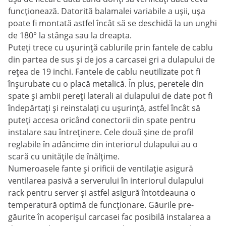
funcționează. Datorită balamalei variabile a ușii, ușa
poate fi montată astfel încât să se deschidă la un unghi
de 180° la stânga sau la dreapta.
Puteți trece cu ușurință cablurile prin fantele de cablu
din partea de sus și de jos a carcasei gri a dulapului de
rețea de 19 inchi. Fantele de cablu neutilizate pot fi
înșurubate cu o placă metalică. În plus, peretele din
spate și ambii pereți laterali ai dulapului de date pot fi
îndepărtați și reinstalați cu ușurință, astfel încât să
puteți accesa oricând conectorii din spate pentru
instalare sau întreținere. Cele două șine de profil
reglabile în adâncime din interiorul dulapului au o
scară cu unitățile de înălțime.
Numeroasele fante și orificii de ventilație asigură
ventilarea pasivă a serverului în interiorul dulapului
rack pentru server și astfel asigură întotdeauna o
temperatură optimă de funcționare. Găurile pre-
găurite în acoperișul carcasei fac posibilă instalarea a