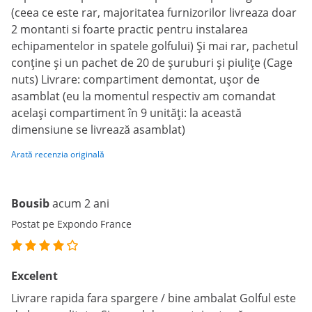
(ceea ce este rar, majoritatea furnizorilor livreaza doar
2 montanti si foarte practic pentru instalarea
echipamentelor in spatele golfului) Și mai rar, pachetul
conține și un pachet de 20 de șuruburi și piulițe (Cage
nuts) Livrare: compartiment demontat, ușor de
asamblat (eu la momentul respectiv am comandat
același compartiment în 9 unități: la această
dimensiune se livrează asamblat)
Arată recenzia originală
Bousib
acum 2 ani
Postat pe Expondo France
Excelent
Livrare rapida fara spargere / bine ambalat Golful este