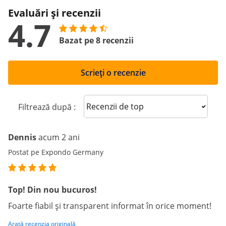
Evaluări și recenzii
4.7
Bazat pe 8 recenzii
Scrieți o recenzie
Sort reviews
Filtrează după :
Dennis
acum 2 ani
Postat pe Expondo Germany
Top! Din nou bucuros!
Foarte fiabil și transparent informat în orice moment!
Arată recenzia originală