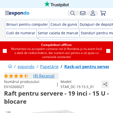
Birouri pentru computer
Cosuri de gunoi
Dulapuri de depozi
Cutii de numerar
Sertar caseta de marcat
Standuri pentru m
Cumpărături offline:
Momentan nu acceptăm comenzi noi în România și nu avem încă
o dată de redeschidere, dar suntem aici pentru a vă ajuta cu
comenzile existente!
/
expondo
/
Papetărie
/
Rack-uri pentru servere
(8) Recenzii
Numărul produsului:
Model:
|
EX10260027
STAR_DC.19.15.S_01
Raft pentru servere - 19 inci - 15 U -
blocare
1/6